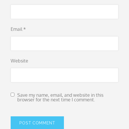
Email
*
Website
Save my name, email, and website in this
browser for the next time I comment.