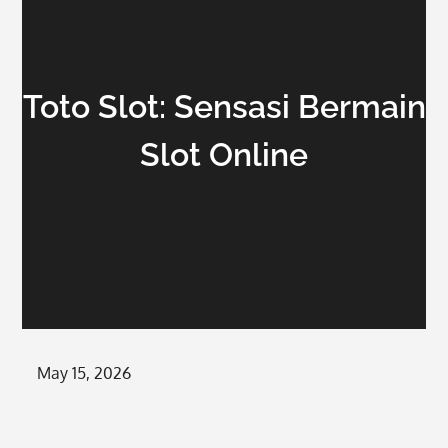
Toto Slot: Sensasi Bermain
Slot Online
Posted
May 15, 2026
on