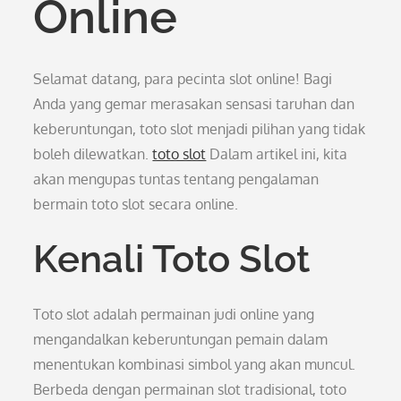
Online
Selamat datang, para pecinta slot online! Bagi
Anda yang gemar merasakan sensasi taruhan dan
keberuntungan, toto slot menjadi pilihan yang tidak
boleh dilewatkan.
toto slot
Dalam artikel ini, kita
akan mengupas tuntas tentang pengalaman
bermain toto slot secara online.
Kenali Toto Slot
Toto slot adalah permainan judi online yang
mengandalkan keberuntungan pemain dalam
menentukan kombinasi simbol yang akan muncul.
Berbeda dengan permainan slot tradisional, toto