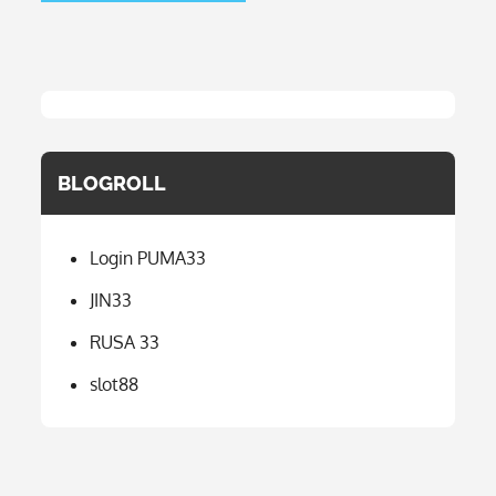
BLOGROLL
Login PUMA33
JIN33
RUSA 33
slot88