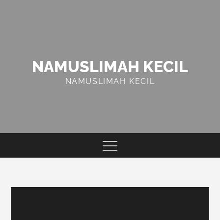
Skip
to
content
NAMUSLIMAH KECIL
NAMUSLIMAH KECIL