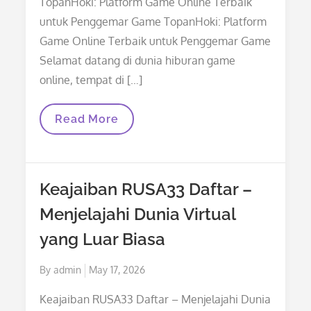
TopanHoki: Platform Game Online Terbaik
untuk Penggemar Game TopanHoki: Platform
Game Online Terbaik untuk Penggemar Game
Selamat datang di dunia hiburan game
online, tempat di […]
TopanHoki:
Read More
Platform
Game
Online
Terbaik
Untuk
Keajaiban RUSA33 Daftar –
Penggemar
Game
Menjelajahi Dunia Virtual
yang Luar Biasa
Posted
By
admin
May 17, 2026
on
Keajaiban RUSA33 Daftar – Menjelajahi Dunia