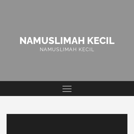
Skip
to
content
NAMUSLIMAH KECIL
NAMUSLIMAH KECIL