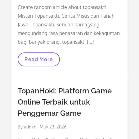
on
Create random article about topansakti
Misteri Topansakti: Cerita Mistis dari Tanah
Jawa Topansakti, sebuah nama yang
mengundang rasa penasaran dan kekaguman
bagi banyak orang. topansakti […]
Misteri
Read More
Topansakti:
Cerita
Mistis
Dari
Tanah
TopanHoki: Platform Game
Jawa
Online Terbaik untuk
Penggemar Game
Posted
By
admin
May 23, 2026
on