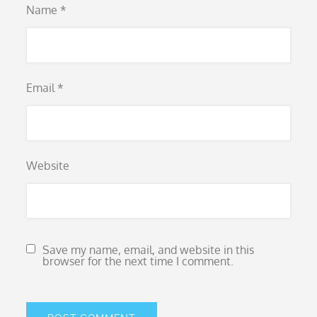
Name
*
Email
*
Website
Save my name, email, and website in this
browser for the next time I comment.