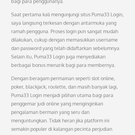
bagi para penggunanya.
Saat pertama kali mengunjungi situs Puma33 Login,
saya langsung terkesan dengan antarmuka yang
ramah pengguna. Proses login pun sangat mudah
dilakukan, cukup dengan memasukkan username
dan password yang telah didaftarkan sebelumnya.
Selain itu, Puma33 Login juga menyediakan
berbagai bonus menarik bagi para membernya.
Dengan beragam permainan seperti slot online,
poker, blackjack, roulette, dan masih banyak lagi,
Puma33 Login menjadi pilihan utama bagi para
penggemar judi online yang menginginkan
pengalaman bermain yang seru dan
menguntungkan. Tidak heran jika platform ini
semakin populer di kalangan pecinta perjudian.