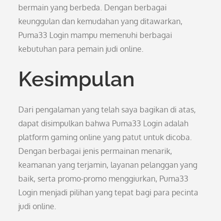
bermain yang berbeda. Dengan berbagai
keunggulan dan kemudahan yang ditawarkan,
Puma33 Login mampu memenuhi berbagai
kebutuhan para pemain judi online.
Kesimpulan
Dari pengalaman yang telah saya bagikan di atas,
dapat disimpulkan bahwa Puma33 Login adalah
platform gaming online yang patut untuk dicoba.
Dengan berbagai jenis permainan menarik,
keamanan yang terjamin, layanan pelanggan yang
baik, serta promo-promo menggiurkan, Puma33
Login menjadi pilihan yang tepat bagi para pecinta
judi online.