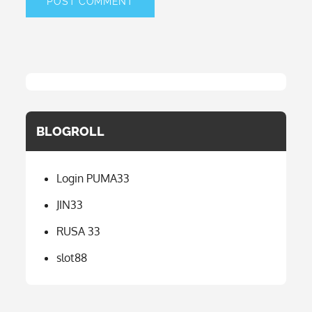
BLOGROLL
Login PUMA33
JIN33
RUSA 33
slot88