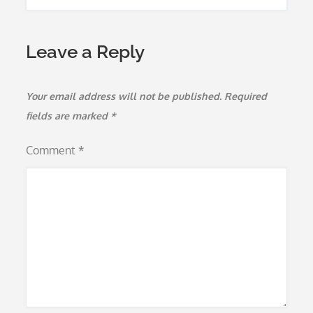
Leave a Reply
Your email address will not be published.
Required
fields are marked
*
Comment
*