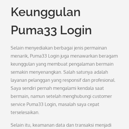
Keunggulan
Puma33 Login
Selain menyediakan berbagai jenis permainan
menarik, Puma33 Login juga menawarkan beragam
keunggulan yang membuat pengalaman bermain
semakin menyenangkan. Salah satunya adalah
layanan pelanggan yang responsif dan profesional.
Saya sendiri pernah mengalami kendala saat
bermain, namun setelah menghubungi customer
service Puma33 Login, masalah saya cepat
terselesaikan.
Selain itu, keamanan data dan transaksi menjadi