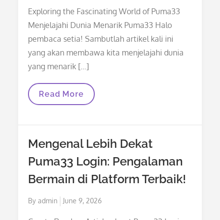
on
Exploring the Fascinating World of Puma33
Menjelajahi Dunia Menarik Puma33 Halo
pembaca setia! Sambutlah artikel kali ini
yang akan membawa kita menjelajahi dunia
yang menarik […]
Menjelajahi
Read More
Dunia
Menarik
Puma33
Mengenal Lebih Dekat
Puma33 Login: Pengalaman
Bermain di Platform Terbaik!
Posted
By
admin
June 9, 2026
on