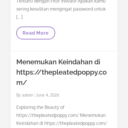
Terbaru dengan Fitur Inovatif Apakah kamu
sering kesulitan mengingat password untuk
[…]
Login
Read More
JIN33
–
Platform
Login
Terbaru
Menemukan Keindahan di
Dengan
Fitur
https://thepleatedpoppy.co
Inovatif
m/
Posted
By
admin
June 4, 2026
on
Exploring the Beauty of
https://thepleatedpoppy.com/ Menemukan
Keindahan di https://thepleatedpoppy.com/