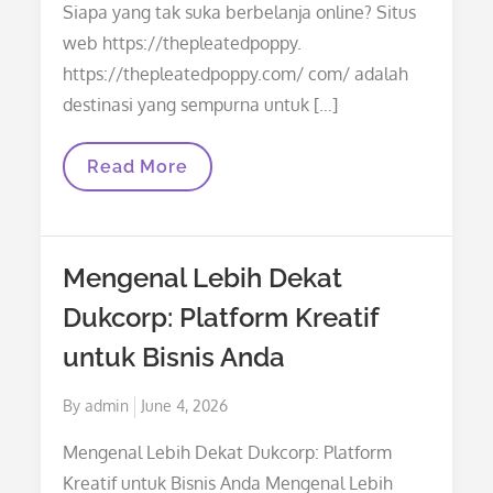
Siapa yang tak suka berbelanja online? Situs
web https://thepleatedpoppy.
https://thepleatedpoppy.com/ com/ adalah
destinasi yang sempurna untuk […]
Menemukan
Read More
Keindahan
Di
Https://thepleatedpoppy.com/
Mengenal Lebih Dekat
Dukcorp: Platform Kreatif
untuk Bisnis Anda
Posted
By
admin
June 4, 2026
on
Mengenal Lebih Dekat Dukcorp: Platform
Kreatif untuk Bisnis Anda Mengenal Lebih