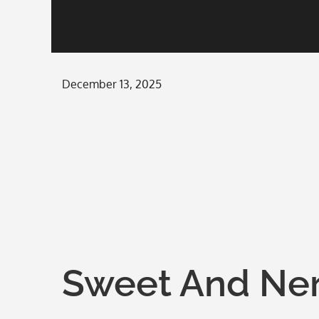
Posted
December 13, 2025
on
Sweet And Ner