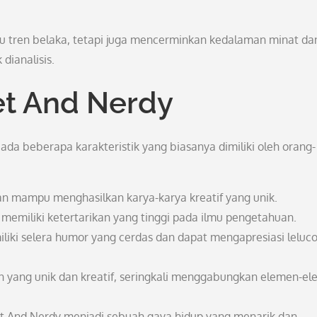
u tren belaka, tetapi juga mencerminkan kedalaman minat da
dianalisis.
et And Nerdy
a beberapa karakteristik yang biasanya dimiliki oleh orang-
dan mampu menghasilkan karya-karya kreatif yang unik.
 memiliki ketertarikan yang tinggi pada ilmu pengetahuan.
liki selera humor yang cerdas dan dapat mengapresiasi leluc
n yang unik dan kreatif, seringkali menggabungkan elemen-e
eet And Nerdy menjadi sebuah gaya hidup yang menarik dan