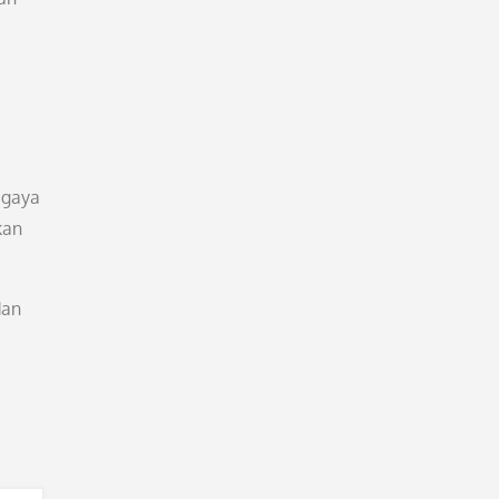
 gaya
kan
dan