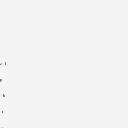
And
i
ide
an
an