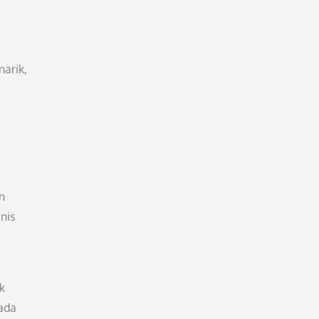
narik,
n
nis
t
k
ada