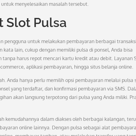
is untuk menyelesaikan masalah tersebut.
 Slot Pulsa
an pengguna untuk melakukan pembayaran berbagai transaks
kata lain, cukup dengan memiliki pulsa di ponsel, Anda bisa
anpa harus repot mencari kartu kredit atau debit. Layanan S
e-commerce, aplikasi pembayaran, hingga situs belanja online.
h. Anda hanya perlu memilih opsi pembayaran melalui pulsa 
sel yang terdaftar, dan konfirmasi pembayaran via SMS. Da
gihan akan langsung terpotong dari pulsa yang Anda miliki. Pra
alah kemudahannya dalam diakses oleh berbagai kalangan, ter
bayaran online lainnya. Dengan pulsa sebagai alat pembayara