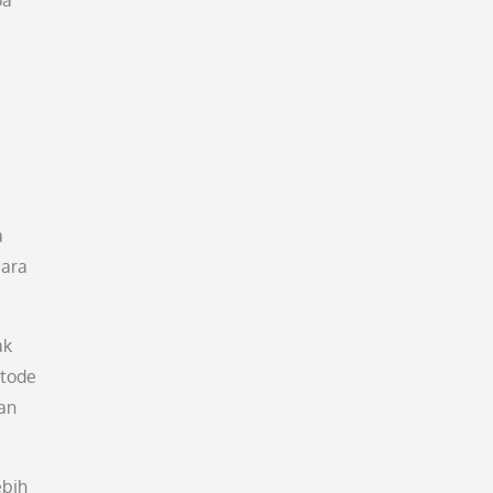
pa
a
cara
ak
etode
an
ebih