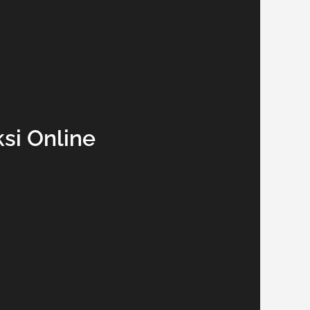
ksi Online