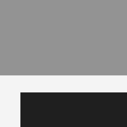
Skip
to
content