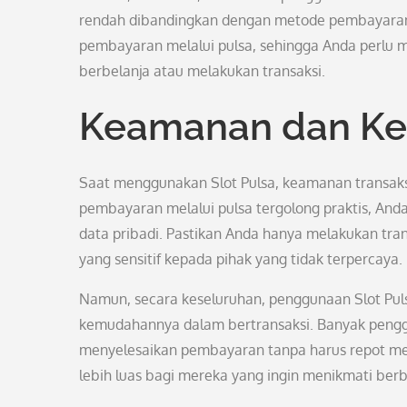
rendah dibandingkan dengan metode pembayaran l
pembayaran melalui pulsa, sehingga Anda perlu 
berbelanja atau melakukan transaksi.
Keamanan dan Ke
Saat menggunakan Slot Pulsa, keamanan transaksi
pembayaran melalui pulsa tergolong praktis, And
data pribadi. Pastikan Anda hanya melakukan tran
yang sensitif kepada pihak yang tidak terpercaya.
Namun, secara keseluruhan, penggunaan Slot Pul
kemudahannya dalam bertransaksi. Banyak pengg
menyelesaikan pembayaran tanpa harus repot me
lebih luas bagi mereka yang ingin menikmati ber