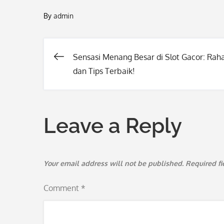
By
admin
Sensasi Menang Besar di Slot Gacor: Rah
Post
dan Tips Terbaik!
navigation
Leave a Reply
Your email address will not be published.
Required f
Comment
*