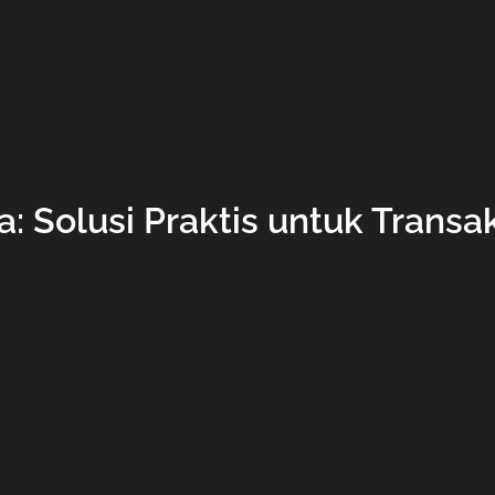
a: Solusi Praktis untuk Transa