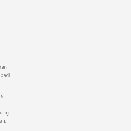
oran
ibadi
na
uang
an.