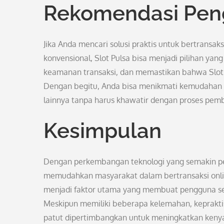
Rekomendasi Peng
Jika Anda mencari solusi praktis untuk bertrans
konvensional, Slot Pulsa bisa menjadi pilihan ya
keamanan transaksi, dan memastikan bahwa Slot P
Dengan begitu, Anda bisa menikmati kemudahan b
lainnya tanpa harus khawatir dengan proses pem
Kesimpulan
Dengan perkembangan teknologi yang semakin pesa
memudahkan masyarakat dalam bertransaksi onli
menjadi faktor utama yang membuat pengguna se
Meskipun memiliki beberapa kelemahan, kepraktis
patut dipertimbangkan untuk meningkatkan kenyam