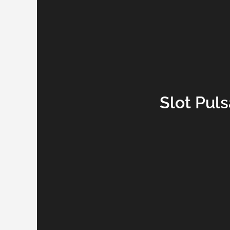
Slot Puls