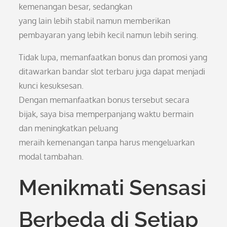
kemenangan besar, sedangkan
yang lain lebih stabil namun memberikan
pembayaran yang lebih kecil namun lebih sering.
Tidak lupa, memanfaatkan bonus dan promosi yang
ditawarkan bandar slot terbaru juga dapat menjadi
kunci kesuksesan.
Dengan memanfaatkan bonus tersebut secara
bijak, saya bisa memperpanjang waktu bermain
dan meningkatkan peluang
meraih kemenangan tanpa harus mengeluarkan
modal tambahan.
Menikmati Sensasi
Berbeda di Setiap