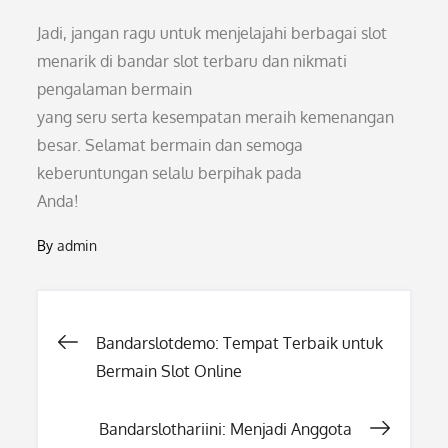
Jadi, jangan ragu untuk menjelajahi berbagai slot
menarik di bandar slot terbaru dan nikmati
pengalaman bermain
yang seru serta kesempatan meraih kemenangan
besar. Selamat bermain dan semoga
keberuntungan selalu berpihak pada
Anda!
By
admin
Post
Bandarslotdemo: Tempat Terbaik untuk
Bermain Slot Online
navigation
Bandarslothariini: Menjadi Anggota