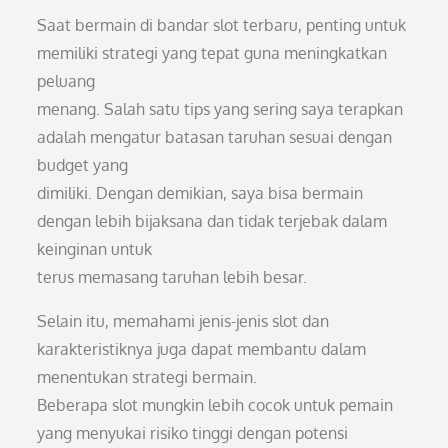
Saat bermain di bandar slot terbaru, penting untuk
memiliki strategi yang tepat guna meningkatkan
peluang
menang. Salah satu tips yang sering saya terapkan
adalah mengatur batasan taruhan sesuai dengan
budget yang
dimiliki. Dengan demikian, saya bisa bermain
dengan lebih bijaksana dan tidak terjebak dalam
keinginan untuk
terus memasang taruhan lebih besar.
Selain itu, memahami jenis-jenis slot dan
karakteristiknya juga dapat membantu dalam
menentukan strategi bermain.
Beberapa slot mungkin lebih cocok untuk pemain
yang menyukai risiko tinggi dengan potensi