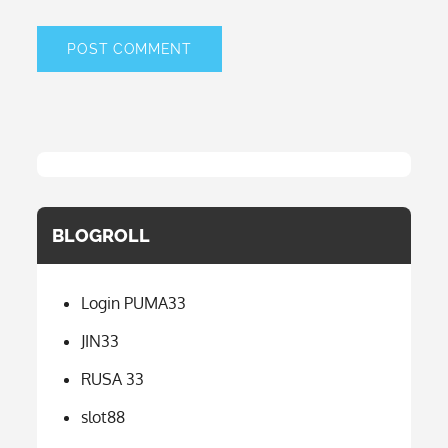
BLOGROLL
Login PUMA33
JIN33
RUSA 33
slot88