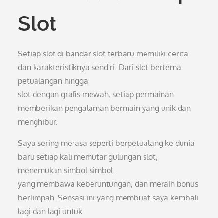
Slot
Setiap slot di bandar slot terbaru memiliki cerita
dan karakteristiknya sendiri. Dari slot bertema
petualangan hingga
slot dengan grafis mewah, setiap permainan
memberikan pengalaman bermain yang unik dan
menghibur.
Saya sering merasa seperti berpetualang ke dunia
baru setiap kali memutar gulungan slot,
menemukan simbol-simbol
yang membawa keberuntungan, dan meraih bonus
berlimpah. Sensasi ini yang membuat saya kembali
lagi dan lagi untuk