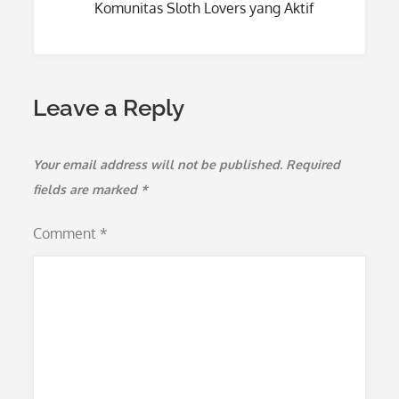
Komunitas Sloth Lovers yang Aktif
Leave a Reply
Your email address will not be published.
Required
fields are marked
*
Comment
*