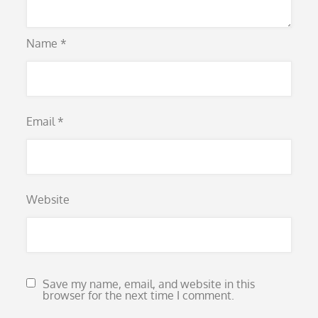
Name
*
Email
*
Website
Save my name, email, and website in this
browser for the next time I comment.