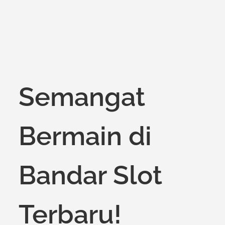
Semangat
Bermain di
Bandar Slot
Terbaru!