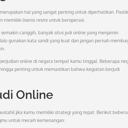
 merupakan hal yang sangat penting untuk diperhatikan. Pasti
an memiliki lisensi resmi untuk beroperasi.
makin canggih, banyak situs judi online yang menjamin
lalu gunakan kata sandi yang kuat dan jangan pernah memba
in.
perjudian online di negara tempat kamu tinggal. Beberapa ne
 sehingga penting untuk memastikan bahwa kegiatan berjudi
di Online
stahil jika kamu memiliki strategi yang tepat. Berikut beber
gmu untuk meraih kemenangan: