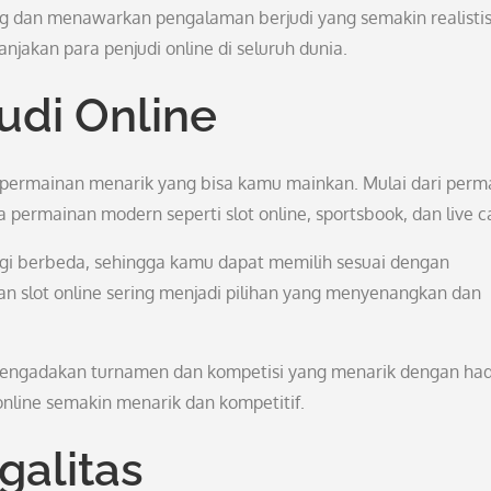
ang dan menawarkan pengalaman berjudi yang semakin realisti
njakan para penjudi online di seluruh dunia.
udi Online
is permainan menarik yang bisa kamu mainkan. Mulai dari perm
ga permainan modern seperti slot online, sportsbook, dan live c
tegi berbeda, sehingga kamu dapat memilih sesuai dengan
an slot online sering menjadi pilihan yang menyenangkan dan
g mengadakan turnamen dan kompetisi yang menarik dengan ha
online semakin menarik dan kompetitif.
alitas