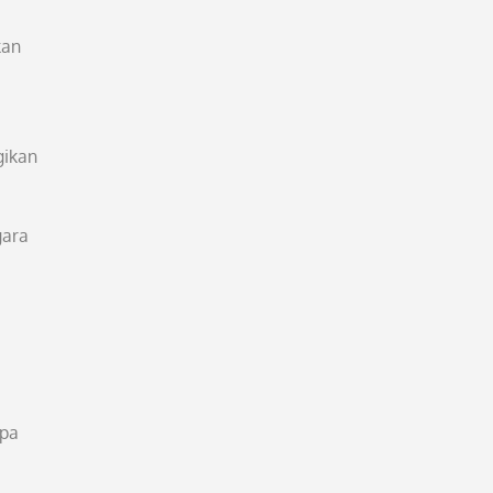
kan
gikan
gara
apa