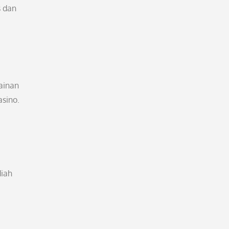
s dan
ainan
asino.
diah