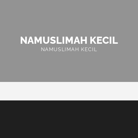
NAMUSLIMAH KECIL
NAMUSLIMAH KECIL