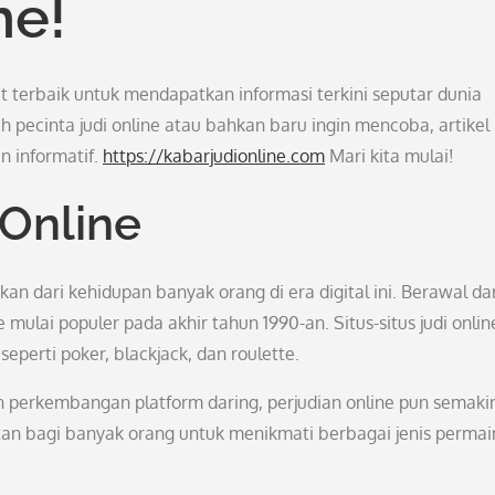
ne!
t terbaik untuk mendapatkan informasi terkini seputar dunia
h pecinta judi online atau bahkan baru ingin mencoba, artikel 
 informatif.
https://kabarjudionline.com
Mari kita mulai!
 Online
kan dari kehidupan banyak orang di era digital ini. Berawal dar
mulai populer pada akhir tahun 1990-an. Situs-situs judi onlin
perti poker, blackjack, dan roulette.
 perkembangan platform daring, perjudian online pun semaki
an bagi banyak orang untuk menikmati berbagai jenis perma