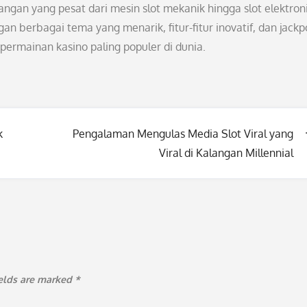
gan yang pesat dari mesin slot mekanik hingga slot elektron
n berbagai tema yang menarik, fitur-fitur inovatif, dan jackp
 permainan kasino paling populer di dunia.
k
Pengalaman Mengulas Media Slot Viral yang
Viral di Kalangan Millennial
ields are marked
*