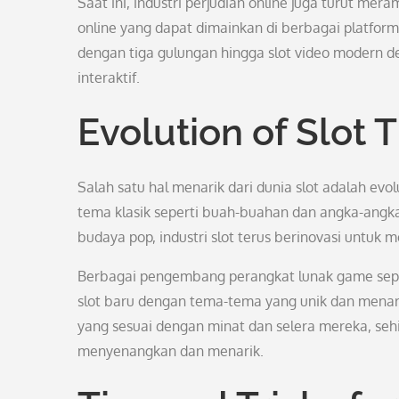
Saat ini, industri perjudian online juga turut me
online yang dapat dimainkan di berbagai platform.
dengan tiga gulungan hingga slot video modern de
interaktif.
Evolution of Slot
Salah satu hal menarik dari dunia slot adalah ev
tema klasik seperti buah-buahan dan angka-angka
budaya pop, industri slot terus berinovasi untuk 
Berbagai pengembang perangkat lunak game sepe
slot baru dengan tema-tema yang unik dan menari
yang sesuai dengan minat dan selera mereka, s
menyenangkan dan menarik.