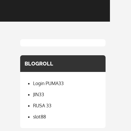
BLOGROLL
Login PUMA33
JIN33
RUSA 33
slot88