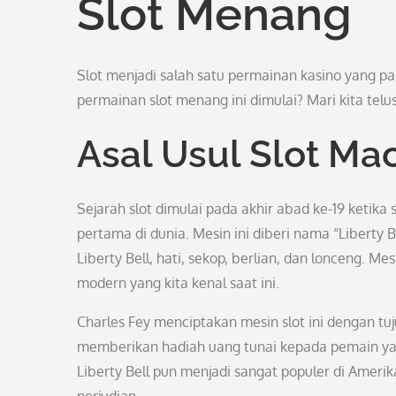
Slot Menang
Slot menjadi salah satu permainan kasino yang pa
permainan slot menang ini dimulai? Mari kita telus
Asal Usul Slot Ma
Sejarah slot dimulai pada akhir abad ke-19 ketik
pertama di dunia. Mesin ini diberi nama “Liberty 
Liberty Bell, hati, sekop, berlian, dan lonceng. Mes
modern yang kita kenal saat ini.
Charles Fey menciptakan mesin slot ini dengan t
memberikan hadiah uang tunai kepada pemain yan
Liberty Bell pun menjadi sangat populer di Amer