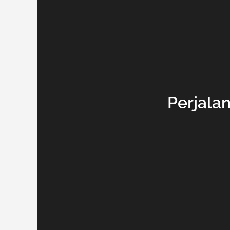
Perjala