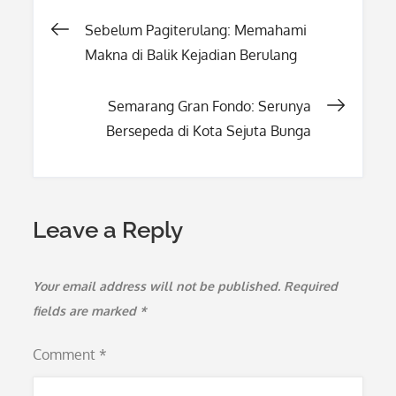
Post
Sebelum Pagiterulang: Memahami
Makna di Balik Kejadian Berulang
navigation
Semarang Gran Fondo: Serunya
Bersepeda di Kota Sejuta Bunga
Leave a Reply
Your email address will not be published.
Required
fields are marked
*
Comment
*