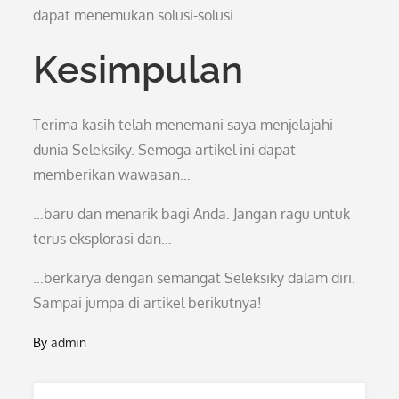
dapat menemukan solusi-solusi…
Kesimpulan
Terima kasih telah menemani saya menjelajahi
dunia Seleksiky. Semoga artikel ini dapat
memberikan wawasan…
…baru dan menarik bagi Anda. Jangan ragu untuk
terus eksplorasi dan…
…berkarya dengan semangat Seleksiky dalam diri.
Sampai jumpa di artikel berikutnya!
By
admin