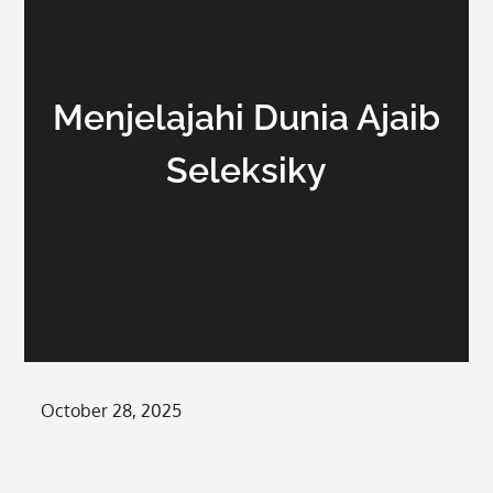
Menjelajahi Dunia Ajaib
Seleksiky
Posted
October 28, 2025
on