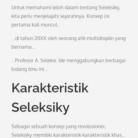
Untuk memahami lebih dalam tentang Seleksiky,
kita perlu menjelajahi sejarahnya. Konsep ini
pertama kali muncul…
…di tahun 20XX oleh seorang ahli multidisiplin yang
bernama…
…Profesor A. Seleksi. Ide menggabungkan berbagai
bidang ilmu ini…
Karakteristik
Seleksiky
Sebagai sebuah konsep yang revolusioner,
Seleksiky memiliki karakteristik-karakteristik khas…