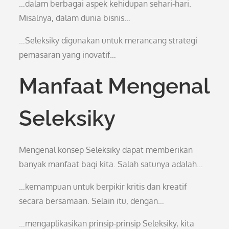
…dalam berbagai aspek kehidupan sehari-hari.
Misalnya, dalam dunia bisnis…
…Seleksiky digunakan untuk merancang strategi
pemasaran yang inovatif…
Manfaat Mengenal
Seleksiky
Mengenal konsep Seleksiky dapat memberikan
banyak manfaat bagi kita. Salah satunya adalah…
…kemampuan untuk berpikir kritis dan kreatif
secara bersamaan. Selain itu, dengan…
…mengaplikasikan prinsip-prinsip Seleksiky, kita