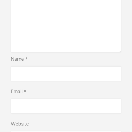
Name
*
Email
*
Website