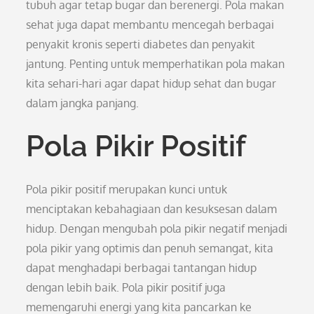
tubuh agar tetap bugar dan berenergi. Pola makan
sehat juga dapat membantu mencegah berbagai
penyakit kronis seperti diabetes dan penyakit
jantung. Penting untuk memperhatikan pola makan
kita sehari-hari agar dapat hidup sehat dan bugar
dalam jangka panjang.
Pola Pikir Positif
Pola pikir positif merupakan kunci untuk
menciptakan kebahagiaan dan kesuksesan dalam
hidup. Dengan mengubah pola pikir negatif menjadi
pola pikir yang optimis dan penuh semangat, kita
dapat menghadapi berbagai tantangan hidup
dengan lebih baik. Pola pikir positif juga
memengaruhi energi yang kita pancarkan ke