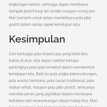
lingkungan sekitar, sehingga dapat membawa
dampak positif bagi diri sendiri maupun orang lain.
Mari berlatih untuk selalu memelihara pola pikir
positif dalam setiap aspek kehidupan kita.
Kesimpulan
Dari berbagai pola terpercaya yang telah kita
bahas di atas, kita dapat melihat betapa
pentingnya pola-pola tersebut dalam membentuk
kehidupan kita. Baik itu pola angka keberuntungan,
pola warna harmonis, pola tarian tradisional, pola
makan sehat, maupun pola pikir positif, semuanya
memiliki peran yang signifikan dalam membawa
kebaikan dan keseimbangan dalam hidup kita. Mari