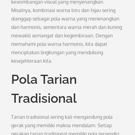
keseimbangan visual yang menyenangkan.
Misalnya, kombinasi warna biru dan hijau sering
dianggap sebagai pola warna yang menenangkan
dan harmonis, sementara warna merah dan kuning
mewakili semangat dan kegembiraan. Dengan
memahami pola warna harmonis, kita dapat
menciptakan lingkungan yang mendukung
kesejahteraan kita.
Pola Tarian
Tradisional
Tarian tradisional sering kali mengandung pola
gerak yang memiliki makna mendalam. Setiap
gerakan tarian tradisional memiliki pola tersendiri