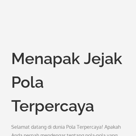
Menapak Jejak
Pola
Terpercaya
Selamat datang di dunia Pola Terpercaya! Apakah
Anda pernah mendengar tentang pola-pola yang