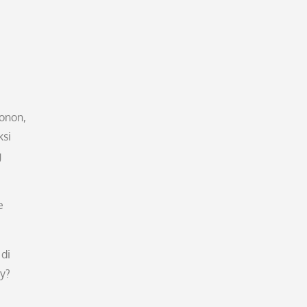
onon,
ksi
g
e
 di
y?