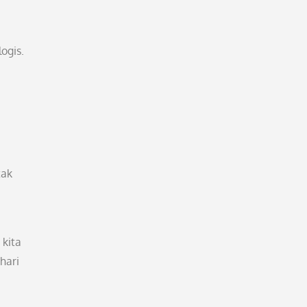
ogis.
tak
 kita
hari