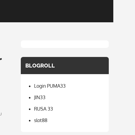
r
BLOGROLL
Login PUMA33
JIN33
RUSA 33
u
slot88