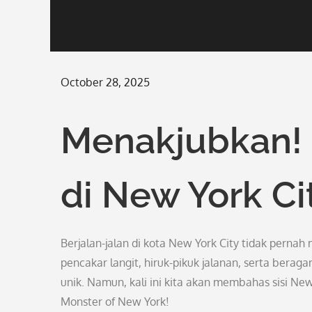
Posted
October 28, 2025
on
Menakjubkan! 
di New York Ci
Berjalan-jalan di kota New York City tidak pern
pencakar langit, hiruk-pikuk jalanan, serta ber
unik. Namun, kali ini kita akan membahas sisi 
Monster of New York!