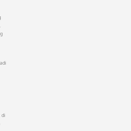
g
l
ng
adi
 di
n