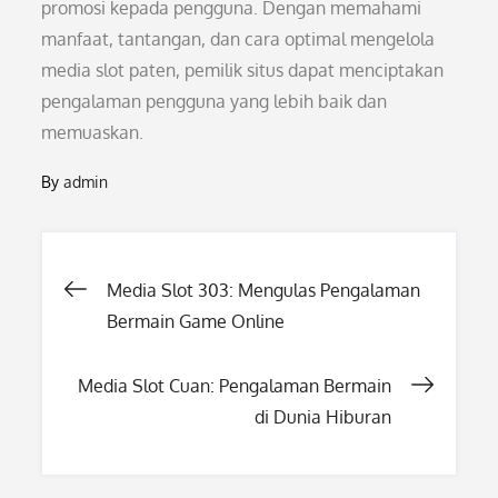
promosi kepada pengguna. Dengan memahami
manfaat, tantangan, dan cara optimal mengelola
media slot paten, pemilik situs dapat menciptakan
pengalaman pengguna yang lebih baik dan
memuaskan.
By
admin
Post
Media Slot 303: Mengulas Pengalaman
Bermain Game Online
navigation
Media Slot Cuan: Pengalaman Bermain
di Dunia Hiburan