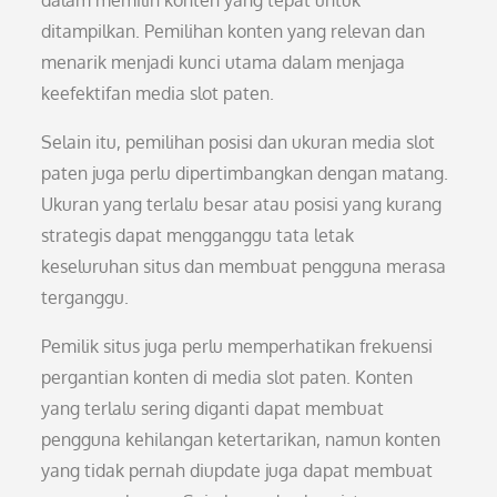
dalam memilih konten yang tepat untuk
ditampilkan. Pemilihan konten yang relevan dan
menarik menjadi kunci utama dalam menjaga
keefektifan media slot paten.
Selain itu, pemilihan posisi dan ukuran media slot
paten juga perlu dipertimbangkan dengan matang.
Ukuran yang terlalu besar atau posisi yang kurang
strategis dapat mengganggu tata letak
keseluruhan situs dan membuat pengguna merasa
terganggu.
Pemilik situs juga perlu memperhatikan frekuensi
pergantian konten di media slot paten. Konten
yang terlalu sering diganti dapat membuat
pengguna kehilangan ketertarikan, namun konten
yang tidak pernah diupdate juga dapat membuat