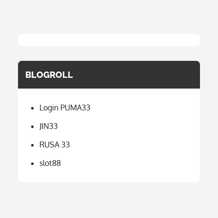
BLOGROLL
Login PUMA33
JIN33
RUSA 33
slot88