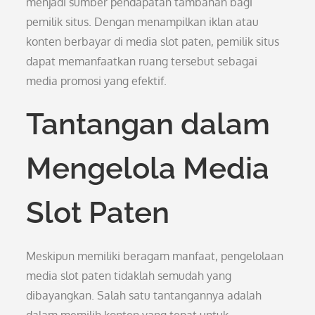
menjadi sumber pendapatan tambahan bagi
pemilik situs. Dengan menampilkan iklan atau
konten berbayar di media slot paten, pemilik situs
dapat memanfaatkan ruang tersebut sebagai
media promosi yang efektif.
Tantangan dalam
Mengelola Media
Slot Paten
Meskipun memiliki beragam manfaat, pengelolaan
media slot paten tidaklah semudah yang
dibayangkan. Salah satu tantangannya adalah