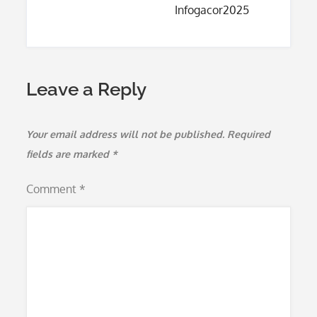
Infogacor2025
Leave a Reply
Your email address will not be published.
Required
fields are marked
*
Comment
*