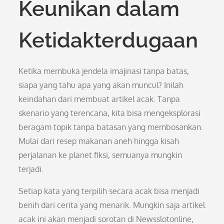
Keunikan dalam
Ketidakterdugaan
Ketika membuka jendela imajinasi tanpa batas,
siapa yang tahu apa yang akan muncul? Inilah
keindahan dari membuat artikel acak. Tanpa
skenario yang terencana, kita bisa mengeksplorasi
beragam topik tanpa batasan yang membosankan.
Mulai dari resep makanan aneh hingga kisah
perjalanan ke planet fiksi, semuanya mungkin
terjadi.
Setiap kata yang terpilih secara acak bisa menjadi
benih dari cerita yang menarik. Mungkin saja artikel
acak ini akan menjadi sorotan di Newsslotonline,