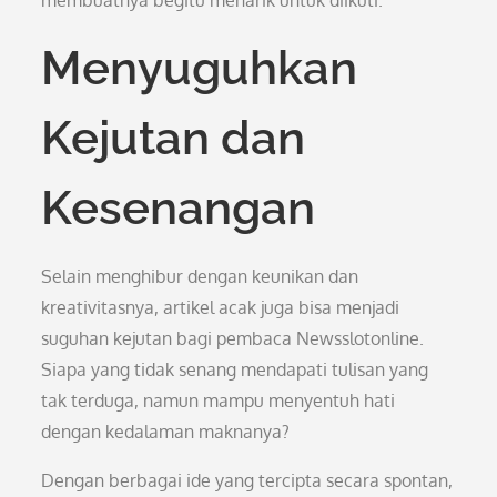
membuatnya begitu menarik untuk diikuti.
Menyuguhkan
Kejutan dan
Kesenangan
Selain menghibur dengan keunikan dan
kreativitasnya, artikel acak juga bisa menjadi
suguhan kejutan bagi pembaca Newsslotonline.
Siapa yang tidak senang mendapati tulisan yang
tak terduga, namun mampu menyentuh hati
dengan kedalaman maknanya?
Dengan berbagai ide yang tercipta secara spontan,