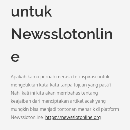
untuk
Newsslotonlin
e
Apakah kamu pernah merasa terinspirasi untuk
mengetikkan kata-kata tanpa tujuan yang pasti?
Nah, kali ini kita akan membahas tentang
keajaiban dari menciptakan artikel acak yang
mungkin bisa menjadi tontonan menarik di platform
Newsslotonline.
https://newsslotonline.org