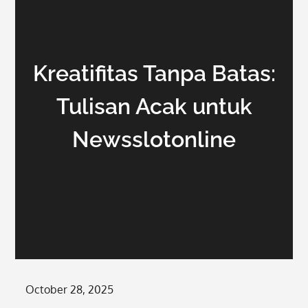
Kreatifitas Tanpa Batas:
Tulisan Acak untuk
Newsslotonline
Posted
October 28, 2025