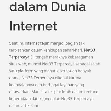
dalam Dunia
Internet
Saat ini, internet telah menjadi bagian tak
terpisahkan dalam kehidupan sehari-hari.
Net33
Terpercaya
Di tengah maraknya keberagaman
situs web, muncul Net33 Terpercaya sebagai salah
satu platform yang menarik perhatian banyak
orang. Net33 Terpercaya dikenal karena
keandalannya dan berbagai layanan yang
ditawarkan. Mari kita eksplor lebih dalam tentang
keberadaan dan keunggulan Net33 Terpercaya
dalam artikel ini.