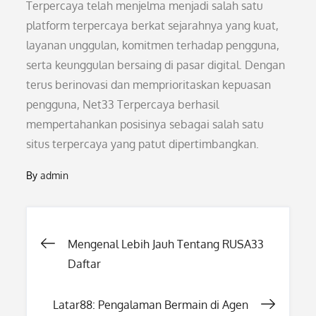
Terpercaya telah menjelma menjadi salah satu
platform terpercaya berkat sejarahnya yang kuat,
layanan unggulan, komitmen terhadap pengguna,
serta keunggulan bersaing di pasar digital. Dengan
terus berinovasi dan memprioritaskan kepuasan
pengguna, Net33 Terpercaya berhasil
mempertahankan posisinya sebagai salah satu
situs terpercaya yang patut dipertimbangkan.
By
admin
Post
Mengenal Lebih Jauh Tentang RUSA33
Daftar
navigation
Latar88: Pengalaman Bermain di Agen