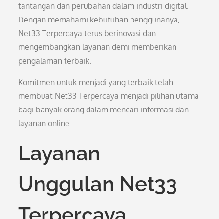
tantangan dan perubahan dalam industri digital.
Dengan memahami kebutuhan penggunanya,
Net33 Terpercaya terus berinovasi dan
mengembangkan layanan demi memberikan
pengalaman terbaik.
Komitmen untuk menjadi yang terbaik telah
membuat Net33 Terpercaya menjadi pilihan utama
bagi banyak orang dalam mencari informasi dan
layanan online.
Layanan
Unggulan Net33
Terpercaya