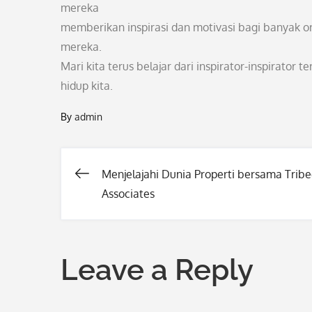
mereka
memberikan inspirasi dan motivasi bagi banyak 
mereka.
Mari kita terus belajar dari inspirator-inspirato
hidup kita.
By
admin
Menjelajahi Dunia Properti bersama Trib
Post
Associates
navigation
Leave a Reply