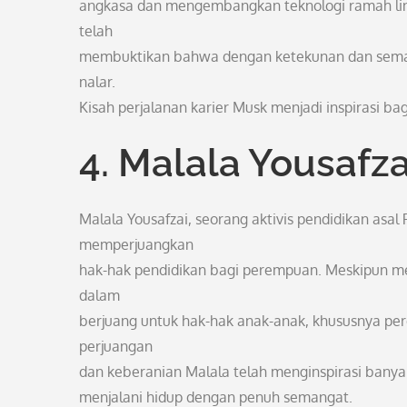
angkasa dan mengembangkan teknologi ramah lin
telah
membuktikan bahwa dengan ketekunan dan semang
nalar.
Kisah perjalanan karier Musk menjadi inspirasi b
4. Malala Yousafza
Malala Yousafzai, seorang aktivis pendidikan asa
memperjuangkan
hak-hak pendidikan bagi perempuan. Meskipun me
dalam
berjuang untuk hak-hak anak-anak, khususnya pe
perjuangan
dan keberanian Malala telah menginspirasi banyak
menjalani hidup dengan penuh semangat.