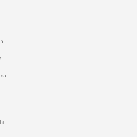
an
a
ena
hi