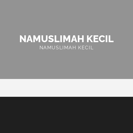
NAMUSLIMAH KECIL
NAMUSLIMAH KECIL