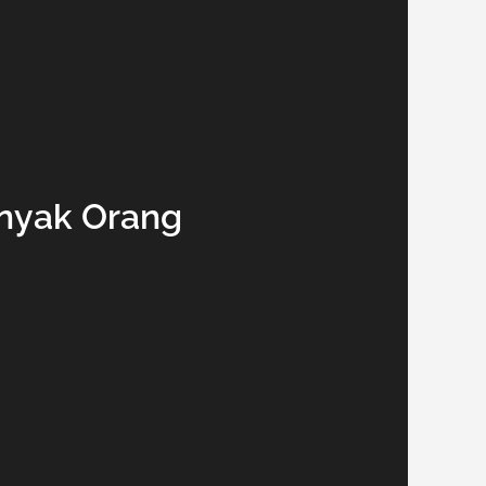
anyak Orang