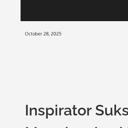
Posted
October 28, 2025
on
Inspirator Suk