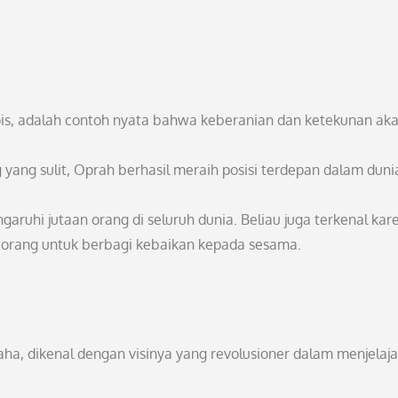
pis, adalah contoh nyata bahwa keberanian dan ketekunan ak
 yang sulit, Oprah berhasil meraih posisi terdepan dalam duni
aruhi jutaan orang di seluruh dunia. Beliau juga terkenal kar
k orang untuk berbagi kebaikan kepada sesama.
ha, dikenal dengan visinya yang revolusioner dalam menjelaja