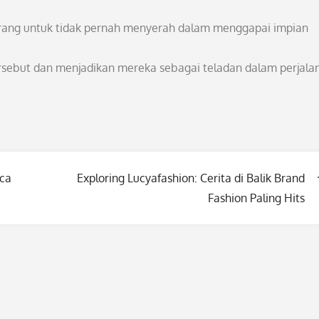
orang untuk tidak pernah menyerah dalam menggapai impian
r tersebut dan menjadikan mereka sebagai teladan dalam perjala
eca
Exploring Lucyafashion: Cerita di Balik Brand
Fashion Paling Hits