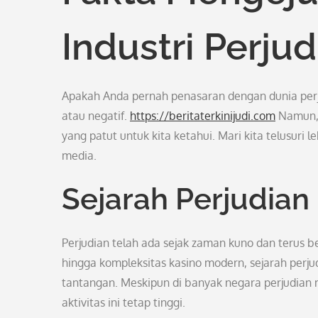
Industri Perjud
Apakah Anda pernah penasaran dengan dunia perju
atau negatif.
https://beritaterkinijudi.com
Namun, d
yang patut untuk kita ketahui. Mari kita telusuri 
media.
Sejarah Perjudian
Perjudian telah ada sejak zaman kuno dan terus b
hingga kompleksitas kasino modern, sejarah perj
tantangan. Meskipun di banyak negara perjudian m
aktivitas ini tetap tinggi.