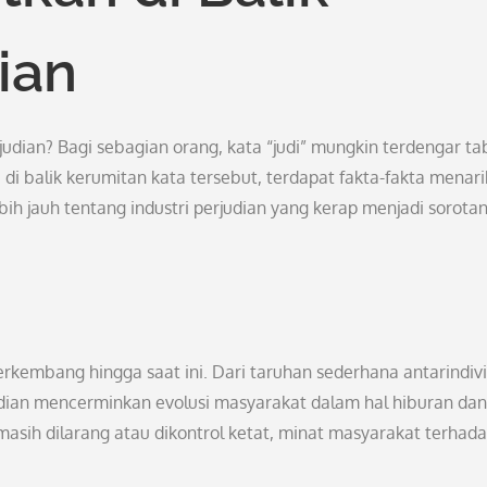
ian
dian? Bagi sebagian orang, kata “judi” mungkin terdengar ta
i balik kerumitan kata tersebut, terdapat fakta-fakta menari
lebih jauh tentang industri perjudian yang kerap menjadi sorota
erkembang hingga saat ini. Dari taruhan sederhana antarindiv
udian mencerminkan evolusi masyarakat dalam hal hiburan dan
asih dilarang atau dikontrol ketat, minat masyarakat terhad