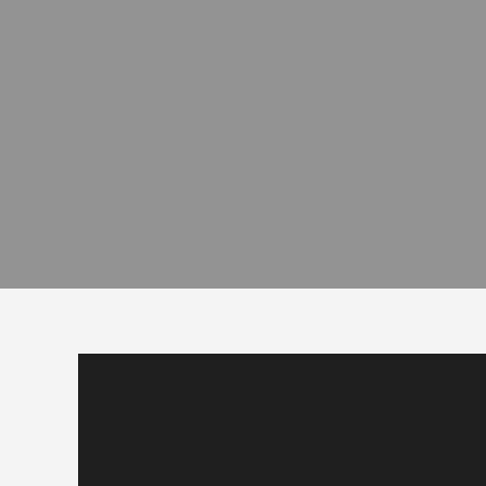
Skip
to
content