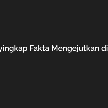
nyingkap Fakta Mengejutkan di 