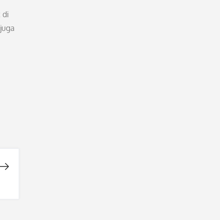
 di
juga