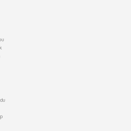
bu
k
n
idu
ap