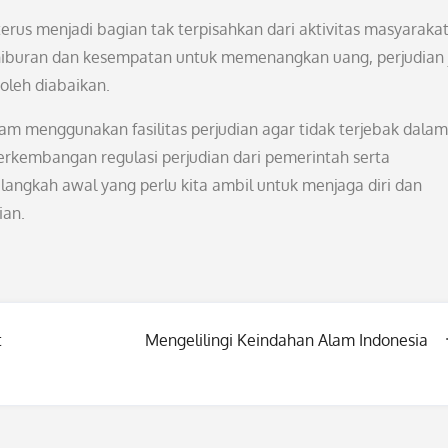
 terus menjadi bagian tak terpisahkan dari aktivitas masyarakat
iburan dan kesempatan untuk memenangkan uang, perjudian 
oleh diabaikan.
alam menggunakan fasilitas perjudian agar tidak terjebak dalam
perkembangan regulasi perjudian dari pemerintah serta
ngkah awal yang perlu kita ambil untuk menjaga diri dan
ian.
t
Mengelilingi Keindahan Alam Indonesia