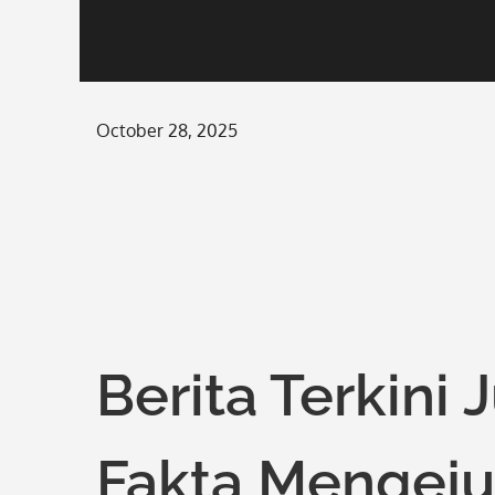
Posted
October 28, 2025
on
Berita Terkini
Fakta Mengejut