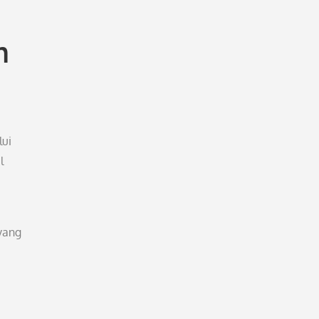
n
lui
l
yang