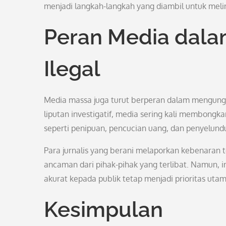
menjadi langkah-langkah yang diambil untuk melin
Peran Media dala
Ilegal
Media massa juga turut berperan dalam mengungka
liputan investigatif, media sering kali membongkar
seperti penipuan, pencucian uang, dan penyelund
Para jurnalis yang berani melaporkan kebenaran 
ancaman dari pihak-pihak yang terlibat. Namun,
akurat kepada publik tetap menjadi prioritas uta
Kesimpulan