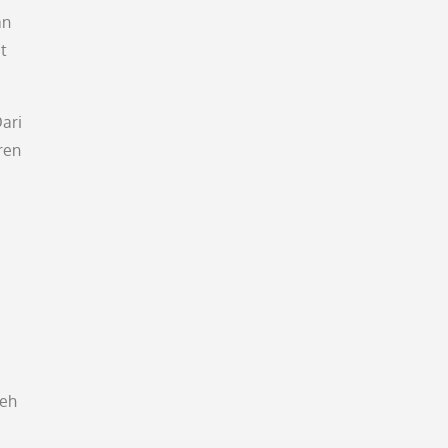
an
t
ari
ren
leh