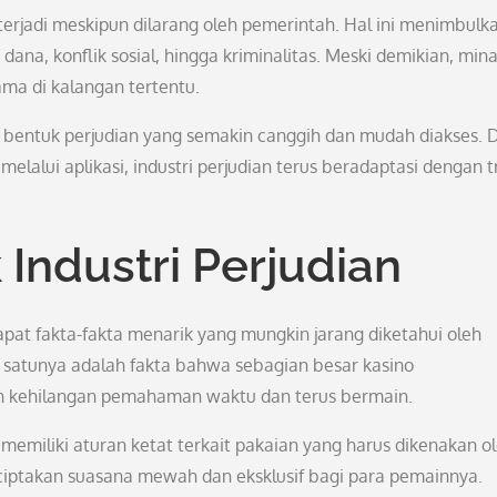
g terjadi meskipun dilarang oleh pemerintah. Hal ini menimbulk
na, konflik sosial, hingga kriminalitas. Meski demikian, mina
ama di kalangan tertentu.
bentuk perjudian yang semakin canggih dan mudah diakses. D
elalui aplikasi, industri perjudian terus beradaptasi dengan t
k Industri Perjudian
apat fakta-fakta menarik yang mungkin jarang diketahui oleh
 satunya adalah fakta bahwa sebagian besar kasino
n kehilangan pemahaman waktu dan terus bermain.
 memiliki aturan ketat terkait pakaian yang harus dikenakan o
ciptakan suasana mewah dan eksklusif bagi para pemainnya.